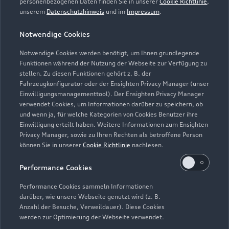
Gebrauchtwagen
personenbezogenen Daten finden Sie in unserer
Cookie Richtlinie
,
Audi Services
unserem
Datenschutzhinweis
und im
Impressum
.
Über Audi
Kundenservice
Finanzierung
Garantie
Notwendige Cookies
Händlersuche
Aktionen & Angebote
Unternehmen
Audi digital services
Notwendige Cookies werden benötigt, um Ihnen grundlegende
Audi Code
Geschäftskunden
Funktionen während der Nutzung der Webseite zur Verfügung zu
Karriere
myAudi
stellen. Zu diesen Funktionen gehört z. B. der
Häufige Fragen (FAQ)
Fahrzeugkonfigurator oder der Ensighten Privacy Manager (unser
Investor Relations
Einwilligungsmanagementtool). Der Ensighten Privacy Manager
© 2026 AUDI AG. Alle Rechte vorbehalten
Audi Online Beratung
verwendet Cookies, um Informationen darüber zu speichern, ob
Presse & Media Center
und wenn ja, für welche Kategorien von Cookies Benutzer ihre
Impressum
Rechtliches
Hinweisgebersystem
Online-Terminvereinbarung
Einwilligung erteilt haben. Weitere Informationen zum Ensighten
Datenschutz
Datenschutzinformation
Cookie-Einstellungen
Privacy Manager, sowie zu Ihren Rechten als betroffene Person
Servicekontakt
Cookie-Richtlinie
Barrierefreiheit
können Sie in unserer
Cookie Richtlinie
nachlesen.
Audi erleben
Digital Services Act
EU Data Act
Bordbuch & Bedienungsanleitungen
Performance Cookies
Newsletter
Verträge kündigen
Performance Cookies sammeln Informationen
darüber, wie unsere Webseite genutzt wird (z. B.
1
Die Auszeichnung Audi Top Service Partner 2025 wurde von
Anzahl der Besuche, Verweildauer). Diese Cookies
der AUDI AG unter Ausschluss Dritter nach festgelegten
werden zur Optimierung der Webseite verwendet.
Kriterien an ausgewählte Audi Partnerunternehmen vergeben.