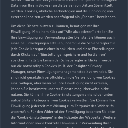
Abarbeitung von Kundenanliegen.
Daten von Ihrem Browser an die Server von Dritten übermittelt
Mitarbeiter_innen dieser Betriebe sind sowohl im
werden. Cookies, ähnliche Technologien und die Einbindung von
technischen Bereich als auch in der
externen Inhalten werden nachfolgend als „Dienste“ bezeichnet.
Kundenbetreuung besonders ausgebildet und
Um diese Dienste nutzen zu können, benötigen wir Ihre
qualifiziert.
Einwilligung. Mit einem Klick auf "Alle akzeptieren" erteilen Sie
Ihre Einwilligung zur Verwendung aller Dienste. Sie können auch
einzelne Einwilligungen erteilen, indem Sie die Schieberegler für
jede Cookie-Kategorie einzeln anklicken und diese Einstellungen
Zurück nach oben
durch Klicken auf "Einstellungen speichern und fortfahren"
speichern. Falls Sie keinen der Schieberegler anklicken, werden
nur die notwendigen Cookies (z. B. der Ensighten Privacy
Modelle
Manager, unser Einwilligungsmanagementtool) verwendet. Sie
sind nicht gesetzlich verpflichtet, in die Verwendung von Cookies
einzuwilligen, aber wenn Sie Ihre Einwilligung nicht erteilen,
Kaufen & leasen
können Sie bestimmte unserer Dienste möglicherweise nicht
Alle Modelle
nutzen. Sie können Ihre Cookie-Einstellungen anhand der unten
aufgeführten Kategorien von Cookies verwalten. Sie können Ihre
Modelle vergleichen
Service & Zubehör
Neuwagensuche
Einwilligung jederzeit mit Wirkung zum Zeitpunkt des Widerrufs
widerrufen. Für den Widerruf der Einwilligung beachten Sie bitte
Elektromodelle
Gebrauchtwagensuche
die "Cookie-Einstellungen" in der Fußzeile der Webseite. Weitere
Support
Saisonale Angebote
Informationen sowie konkrete Hinweise zur Verwendung Ihrer
Plug-in-Hybride