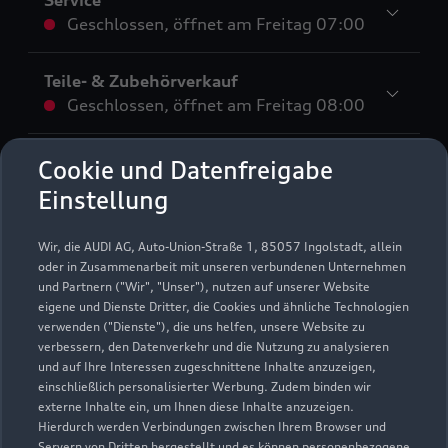
Service
Geschlossen
,
öffnet am
Freitag 07:00
Teile- & Zubehörverkauf
Geschlossen
,
öffnet am
Freitag 08:00
Schautag
Cookie und Datenfreigabe
Geschlossen
,
öffnet am
Freitag 07:00
Einstellung
Wir, die AUDI AG, Auto-Union-Straße 1, 85057 Ingolstadt, allein
oder in Zusammenarbeit mit unseren verbundenen Unternehmen
* Die Auszeichnung Audi Top Service Partner
und Partnern ("Wir", "Unser"), nutzen auf unserer Website
2025 wurde von der AUDI AG unter Ausschluss
eigene und Dienste Dritter, die Cookies und ähnliche Technologien
verwenden ("Dienste"), die uns helfen, unsere Website zu
Dritter nach festgelegten Kriterien an
verbessern, den Datenverkehr und die Nutzung zu analysieren
ausgewählte Audi Partnerunternehmen vergeben.
und auf Ihre Interessen zugeschnittene Inhalte anzuzeigen,
Hierzu zählen überdurchschnittliche Leistungen
einschließlich personalisierter Werbung. Zudem binden wir
in der Kundenloyalisierung, ein digitales Format
externe Inhalte ein, um Ihnen diese Inhalte anzuzeigen.
zur Terminvereinbarung sowie die zeitnahe
Hierdurch werden Verbindungen zwischen Ihrem Browser und
Servern von Dritten hergestellt und es können personenbezogene